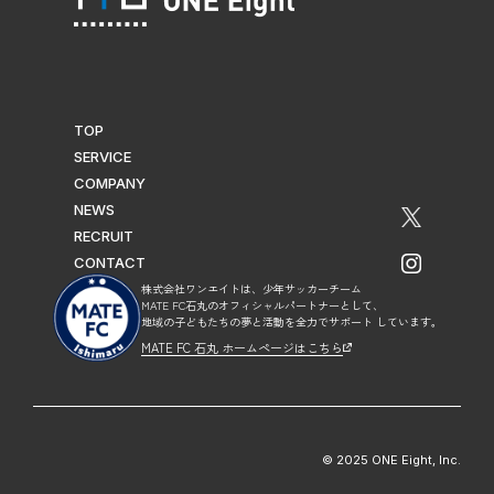
TOP
SERVICE
COMPANY
NEWS
エ
RECRUIT
ッ
CONTACT
イ
ク
株式会社ワンエイトは、少年サッカーチーム
ン
ス
MATE FC石丸のオフィシャルパートナーとして、
ス
地域の子どもたちの夢と活動を全力でサポート しています。
（旧
タ
MATE FC 石丸 ホームページはこちら
ツ
グ
イ
ラ
ッ
ム
タ
は
ー）
© 2025 ONE Eight, Inc.
こ
は